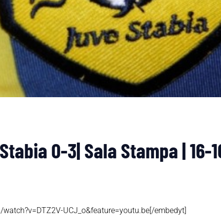
tabia 0-3| Sala Stampa | 16-1
m/watch?v=DTZ2V-UCJ_o&feature=youtu.be[/embedyt]