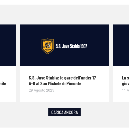
S.S. Juve Stabia: le gare dell’under 17
La 
nile
A-B al San Michele di Pimonte
giov
29 Agosto 2025
11 A
CARICA ANCORA