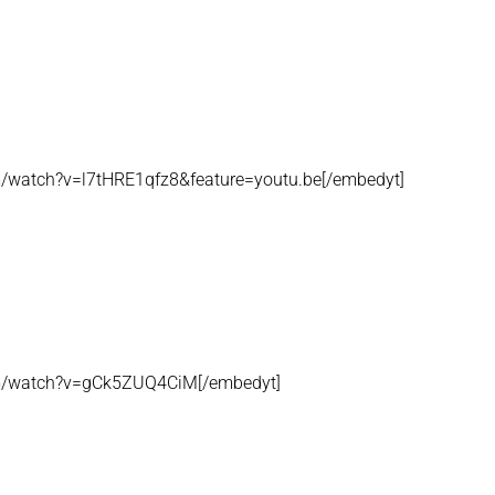
m/watch?v=l7tHRE1qfz8&feature=youtu.be[/embedyt]
om/watch?v=gCk5ZUQ4CiM[/embedyt]