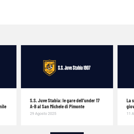
S.S. Juve Stabia: le gare dell’under 17
La 
nile
A-B al San Michele di Pimonte
giov
29 Agosto 2025
11 A