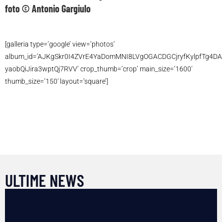
foto © Antonio Gargiulo
[galleria type=’google’ view=’photos’
album_id=’AJKgSkr0I4ZVrE4YaDomMNI8LVgOGACDGCjryfKylpfTg4DA
yaobQiJira3wptQj7RVV’ crop_thumb=’crop’ main_size=’1600′
thumb_size=’150′ layout=’square’]
ULTIME NEWS