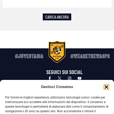
CARICA ANCORA
#JUVESTABIA
#WEARETHEWASPS
SEGUICI SUI SOCIAL
Privacy Policy
Cookie Policy
Termini e condizioni generali
Gestisci Consenso
Per fornire le migliori esperienze, utilizziamo tecnologie come i cookie per
La Società ha nominato il Responsabile della Protezione dei Dati Personali (DPO), figura specializzata che vigila sulle modalità
memorizzare e/o accedere alle informazioni del dispositivo. Il consenso a
adottate dalla nostra Società per tutelare i Suoi dati personali.
queste tecnologie ci permetterà di elaborare dati come il comportamento di
navigazione o ID unici su questo sito. Non acconsentire o ritirare il