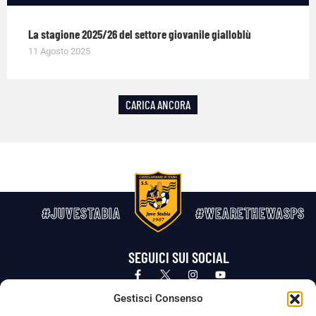
La stagione 2025/26 del settore giovanile gialloblù
11 Agosto 2025
CARICA ANCORA
#JUVESTABIA
#WEARETHEWASPS
SEGUICI SUI SOCIAL
Privacy Policy
Cookie Policy
Termini e condizioni generali
Gestisci Consenso