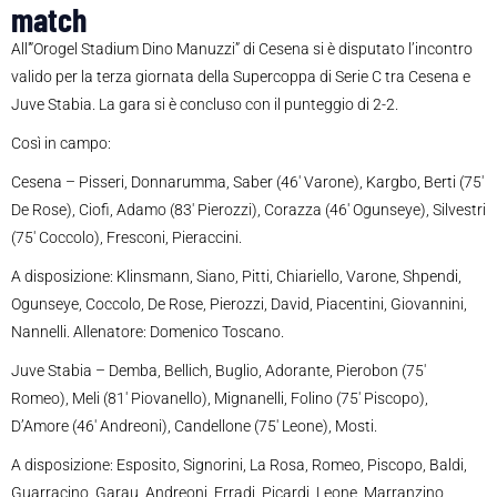
match
All'”Orogel Stadium Dino Manuzzi” di Cesena si è disputato l’incontro
valido per la terza giornata della Supercoppa di Serie C tra Cesena e
Juve Stabia. La gara si è concluso con il punteggio di 2-2.
Così in campo:
Cesena – Pisseri, Donnarumma, Saber (46′ Varone), Kargbo, Berti (75′
De Rose), Ciofi, Adamo (83′ Pierozzi), Corazza (46′ Ogunseye), Silvestri
(75′ Coccolo), Fresconi, Pieraccini.
A disposizione: Klinsmann, Siano, Pitti, Chiariello, Varone, Shpendi,
Ogunseye, Coccolo, De Rose, Pierozzi, David, Piacentini, Giovannini,
Nannelli. Allenatore: Domenico Toscano.
Juve Stabia – Demba, Bellich, Buglio, Adorante, Pierobon (75′
Romeo), Meli (81′ Piovanello), Mignanelli, Folino (75′ Piscopo),
D’Amore (46′ Andreoni), Candellone (75′ Leone), Mosti.
A disposizione: Esposito, Signorini, La Rosa, Romeo, Piscopo, Baldi,
Guarracino, Garau, Andreoni, Erradi, Picardi, Leone, Marranzino,