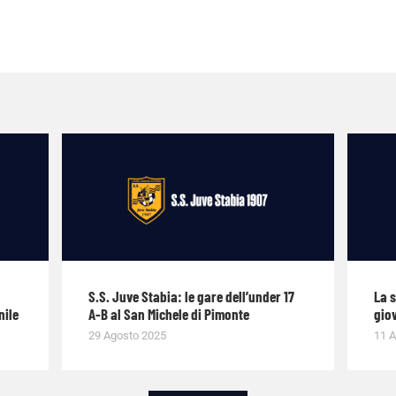
S.S. Juve Stabia: le gare dell’under 17
La 
nile
A-B al San Michele di Pimonte
giov
29 Agosto 2025
11 A