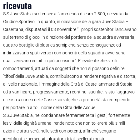
ricevuta
S.S.Juve Stabia si riferisce all’ammenda di euro 2.500, ricevuta dal
Giudice Sportivo, in quanto, in occasione della gara Juve Stabia –
Casertana, disputatasi il 03 novembre “ i propri sostenitori lanciavano
sul terreno di gioco, in direzione del portiere della squadra avversaria,
quattro bottiglie di plastica semipiene, senza conseguenze ed
indirizzavano sputi verso i componenti della squadra avversaria i
quali venivano colpiti in più occasioni ”. E’ evidente che simili
comportamenti, attuati da soggetti che non si possono definire
“tifosi”della Juve Stabia, contribuiscono a rendere negativa e distorta,
a livello nazionale, l’immagine della Città di Castellammare di Stabia,
ed a vanificare, progressivamente, i continui sacrifici, visto l’aggravio
di costi a carico delle Casse sociali, che la proprietà sta compiendo
per portare in alto il nome della Città delle Acque.
S.S.Juve Stabia, nel condannare fermamente tali gesti, fortemente
lesivi della dignità umana, rende noto che non tollererà più simili
azioni, e si attiverà, nelle sedi competenti, affinchè vengano
identificati e perseguiti gli autori di tali scellerati gesti.