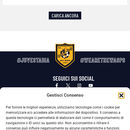
CARICA ANCORA
#JUVESTABIA
#WEARETHEWASPS
SEGUICI SUI SOCIAL
Privacy Policy
Cookie Policy
Termini e condizioni generali
Gestisci Consenso
Per fornire le migliori esperienze, utilizziamo tecnologie come i cookie per
La Società ha nominato il Responsabile della Protezione dei Dati Personali (DPO), figura specializzata che vigila sulle modalità
memorizzare e/o accedere alle informazioni del dispositivo. Il consenso a
adottate dalla nostra Società per tutelare i Suoi dati personali.
queste tecnologie ci permetterà di elaborare dati come il comportamento di
navigazione o ID unici su questo sito. Non acconsentire o ritirare il
Per contattare il DPO può scrivere a
consenso può influire negativamente su alcune caratteristiche e funzioni.