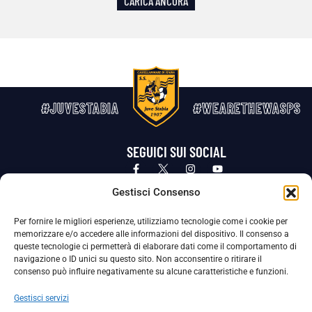
CARICA ANCORA
#JUVESTABIA
#WEARETHEWASPS
SEGUICI SUI SOCIAL
Privacy Policy
Cookie Policy
Termini e condizioni generali
Gestisci Consenso
Per fornire le migliori esperienze, utilizziamo tecnologie come i cookie per
La Società ha nominato il Responsabile della Protezione dei Dati Personali (DPO), figura specializzata che vigila sulle modalità
memorizzare e/o accedere alle informazioni del dispositivo. Il consenso a
adottate dalla nostra Società per tutelare i Suoi dati personali.
queste tecnologie ci permetterà di elaborare dati come il comportamento di
navigazione o ID unici su questo sito. Non acconsentire o ritirare il
Per contattare il DPO può scrivere a
consenso può influire negativamente su alcune caratteristiche e funzioni.
dpo@ssjuvestabia.it
Gestisci servizi
Può contattare sempre