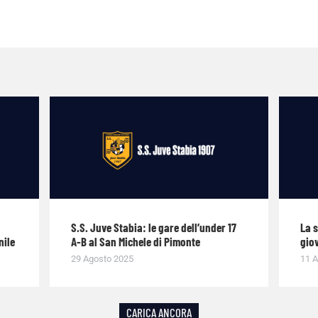
S.S. Juve Stabia: le gare dell’under 17
La 
nile
A-B al San Michele di Pimonte
giov
29 Agosto 2025
11 A
CARICA ANCORA