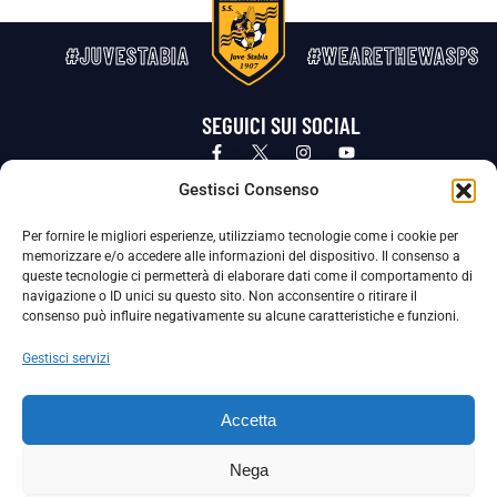
#JUVESTABIA
#WEARETHEWASPS
SEGUICI SUI SOCIAL
Privacy Policy
Cookie Policy
Termini e condizioni generali
Gestisci Consenso
Per fornire le migliori esperienze, utilizziamo tecnologie come i cookie per
La Società ha nominato il Responsabile della Protezione dei Dati Personali (DPO), figura specializzata che vigila sulle modalità
memorizzare e/o accedere alle informazioni del dispositivo. Il consenso a
adottate dalla nostra Società per tutelare i Suoi dati personali.
queste tecnologie ci permetterà di elaborare dati come il comportamento di
navigazione o ID unici su questo sito. Non acconsentire o ritirare il
Per contattare il DPO può scrivere a
consenso può influire negativamente su alcune caratteristiche e funzioni.
dpo@ssjuvestabia.it
Gestisci servizi
Può contattare sempre
dpo@ssjuvestabia.it
Accetta
anche per quanto riguarda la normativa vigente in materia di Whistleblowing.
Nega
La Società ha inoltre adottato un proprio Codice Etico, consultabile al seguente link: