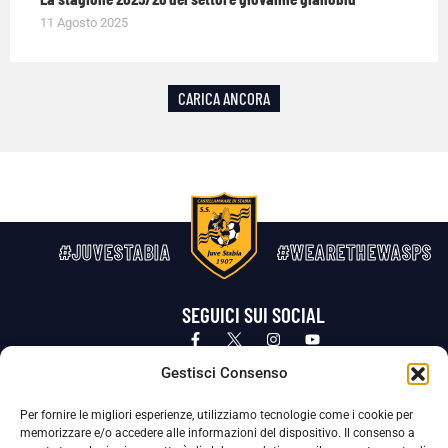
11 Agosto 2025
CARICA ANCORA
#JUVESTABIA
#WEARETHEWASPS
SEGUICI SUI SOCIAL
Privacy Policy
Cookie Policy
Termini e condizioni generali
Gestisci Consenso
Per fornire le migliori esperienze, utilizziamo tecnologie come i cookie per
La Società ha nominato il Responsabile della Protezione dei Dati Personali (DPO), figura specializzata che vigila sulle modalità
memorizzare e/o accedere alle informazioni del dispositivo. Il consenso a
adottate dalla nostra Società per tutelare i Suoi dati personali.