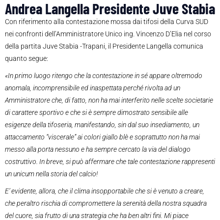
Andrea Langella Presidente Juve Stabia
Con riferimento alla contestazione mossa dai tifosi della Curva SUD
nei confronti dell’Amministratore Unico ing. Vincenzo D’Elia nel corso
della partita Juve Stabia -Trapani, il Presidente Langella comunica
quanto segue:
«In primo luogo ritengo che la contestazione in sé appare oltremodo
anomala, incomprensibile ed inaspettata perché rivolta ad un
Amministratore che, di fatto, non ha mai interferito nelle scelte societarie
di carattere sportivo e che si è sempre dimostrato sensibile alle
esigenze della tifoseria, manifestando, sin dal suo insediamento, un
attaccamento “viscerale” ai colori giallo blè e soprattutto non ha mai
messo alla porta nessuno e ha sempre cercato la via del dialogo
costruttivo. In breve, si può affermare che tale contestazione rappresenti
un unicum nella storia del calcio!
E’ evidente, allora, che il clima insopportabile che si è venuto a creare,
che peraltro rischia di compromettere la serenità della nostra squadra
del cuore, sia frutto di una strategia che ha ben altri fini. Mi piace