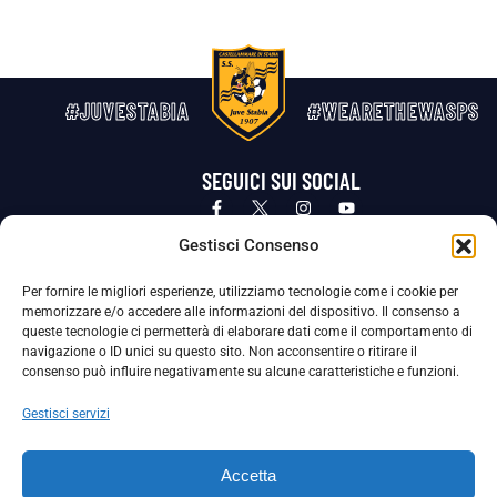
#JUVESTABIA
#WEARETHEWASPS
SEGUICI SUI SOCIAL
Privacy Policy
Cookie Policy
Termini e condizioni generali
Gestisci Consenso
Per fornire le migliori esperienze, utilizziamo tecnologie come i cookie per
La Società ha nominato il Responsabile della Protezione dei Dati Personali (DPO), figura specializzata che vigila sulle modalità
memorizzare e/o accedere alle informazioni del dispositivo. Il consenso a
adottate dalla nostra Società per tutelare i Suoi dati personali.
queste tecnologie ci permetterà di elaborare dati come il comportamento di
navigazione o ID unici su questo sito. Non acconsentire o ritirare il
Per contattare il DPO può scrivere a
consenso può influire negativamente su alcune caratteristiche e funzioni.
dpo@ssjuvestabia.it
Gestisci servizi
Può contattare sempre
dpo@ssjuvestabia.it
Accetta
anche per quanto riguarda la normativa vigente in materia di Whistleblowing.