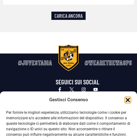
CARICA ANCORA
#JUVESTABIA
#WEARETHEWASPS
SEGUICI SUI SOCIAL
Privacy Policy
Cookie Policy
Termini e condizioni generali
Gestisci Consenso
Per fornire le migliori esperienze, utilizziamo tecnologie come i cookie per
La Società ha nominato il Responsabile della Protezione dei Dati Personali (DPO), figura specializzata che vigila sulle modalità
memorizzare e/o accedere alle informazioni del dispositivo. Il consenso a
adottate dalla nostra Società per tutelare i Suoi dati personali.
queste tecnologie ci permetterà di elaborare dati come il comportamento di
navigazione o ID unici su questo sito. Non acconsentire o ritirare il
Per contattare il DPO può scrivere a
consenso può influire negativamente su alcune caratteristiche e funzioni.