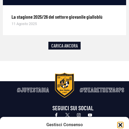
La stagione 2025/26 del settore giovanile gialloblù
11 Agosto 2025
CARICA ANCORA
#JUVESTABIA
#WEARETHEWASPS
SEGUICI SUI SOCIAL
Privacy Policy
Cookie Policy
Termini e condizioni generali
Gestisci Consenso