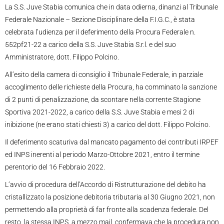
La S.S. Juve Stabia comunica che in data odierna, dinanzi al Tribunale
Federale Nazionale – Sezione Disciplinare della F.I.G.C., è stata
celebrata l’udienza per il deferimento della Procura Federale n.
552pf21-22 a carico della S.S. Juve Stabia S.r.l. e del suo
Amministratore, dott. Filippo Polcino.
All’esito della camera di consiglio il Tribunale Federale, in parziale
accoglimento delle richieste della Procura, ha comminato la sanzione
di 2 punti di penalizzazione, da scontare nella corrente Stagione
Sportiva 2021-2022, a carico della S.S. Juve Stabia e mesi 2 di
inibizione (ne erano stati chiesti 3) a carico del dott. Filippo Polcino.
Il deferimento scaturiva dal mancato pagamento dei contributi IRPEF
ed INPS inerenti al periodo Marzo-Ottobre 2021, entro il termine
perentorio del 16 Febbraio 2022.
L’avvio di procedura dell’Accordo di Ristrutturazione del debito ha
cristallizzato la posizione debitoria tributaria al 30 Giugno 2021, non
permettendo alla proprietà di far fronte alla scadenza federale. Del
resto, la stessa INPS, a mezzo mail, confermava che la procedura non