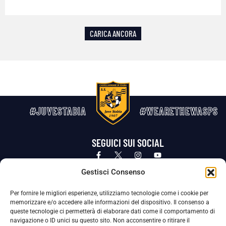
CARICA ANCORA
#JUVESTABIA
#WEARETHEWASPS
SEGUICI SUI SOCIAL
Privacy Policy
Cookie Policy
Termini e condizioni generali
Gestisci Consenso
Per fornire le migliori esperienze, utilizziamo tecnologie come i cookie per
La Società ha nominato il Responsabile della Protezione dei Dati Personali (DPO), figura specializzata che vigila sulle modalità
memorizzare e/o accedere alle informazioni del dispositivo. Il consenso a
adottate dalla nostra Società per tutelare i Suoi dati personali.
queste tecnologie ci permetterà di elaborare dati come il comportamento di
navigazione o ID unici su questo sito. Non acconsentire o ritirare il