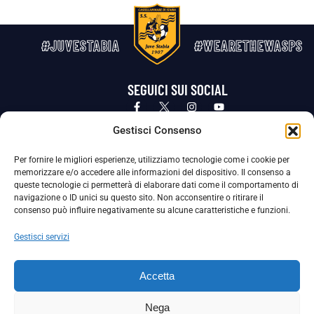
#JUVESTABIA
#WEARETHEWASPS
SEGUICI SUI SOCIAL
Privacy Policy
Cookie Policy
Termini e condizioni generali
Gestisci Consenso
Per fornire le migliori esperienze, utilizziamo tecnologie come i cookie per
La Società ha nominato il Responsabile della Protezione dei Dati Personali (DPO), figura specializzata che vigila sulle modalità
memorizzare e/o accedere alle informazioni del dispositivo. Il consenso a
adottate dalla nostra Società per tutelare i Suoi dati personali.
queste tecnologie ci permetterà di elaborare dati come il comportamento di
navigazione o ID unici su questo sito. Non acconsentire o ritirare il
Per contattare il DPO può scrivere a
consenso può influire negativamente su alcune caratteristiche e funzioni.
dpo@ssjuvestabia.it
Gestisci servizi
Può contattare sempre
dpo@ssjuvestabia.it
Accetta
anche per quanto riguarda la normativa vigente in materia di Whistleblowing.
Nega
La Società ha inoltre adottato un proprio Codice Etico, consultabile al seguente link: