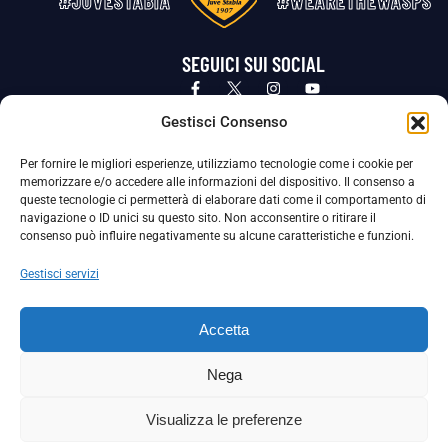
#JUVESTABIA
#WEARETHEWASPS
SEGUICI SUI SOCIAL
Privacy Policy
Cookie Policy
Termini e condizioni generali
Gestisci Consenso
Per fornire le migliori esperienze, utilizziamo tecnologie come i cookie per
La Società ha nominato il Responsabile della Protezione dei Dati Personali (DPO), figura specializzata che vigila sulle modalità
memorizzare e/o accedere alle informazioni del dispositivo. Il consenso a
adottate dalla nostra Società per tutelare i Suoi dati personali.
queste tecnologie ci permetterà di elaborare dati come il comportamento di
navigazione o ID unici su questo sito. Non acconsentire o ritirare il
Per contattare il DPO può scrivere a
consenso può influire negativamente su alcune caratteristiche e funzioni.
dpo@ssjuvestabia.it
Gestisci servizi
Può contattare sempre
dpo@ssjuvestabia.it
Accetta
anche per quanto riguarda la normativa vigente in materia di Whistleblowing.
Nega
La Società ha inoltre adottato un proprio Codice Etico, consultabile al seguente link:
Visualizza le preferenze
Scarica il Codice Etico