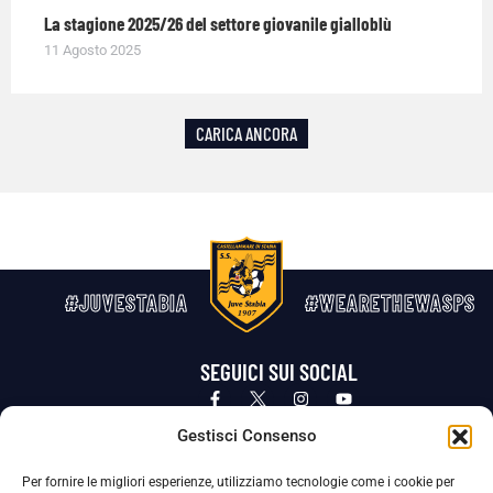
La stagione 2025/26 del settore giovanile gialloblù
11 Agosto 2025
CARICA ANCORA
#JUVESTABIA
#WEARETHEWASPS
SEGUICI SUI SOCIAL
Privacy Policy
Cookie Policy
Termini e condizioni generali
Gestisci Consenso
Per fornire le migliori esperienze, utilizziamo tecnologie come i cookie per
La Società ha nominato il Responsabile della Protezione dei Dati Personali (DPO), figura specializzata che vigila sulle modalità