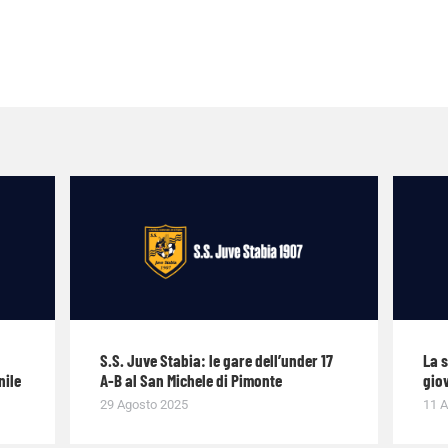
S.S. Juve Stabia: le gare dell’under 17
La 
nile
A-B al San Michele di Pimonte
giov
29 Agosto 2025
11 A