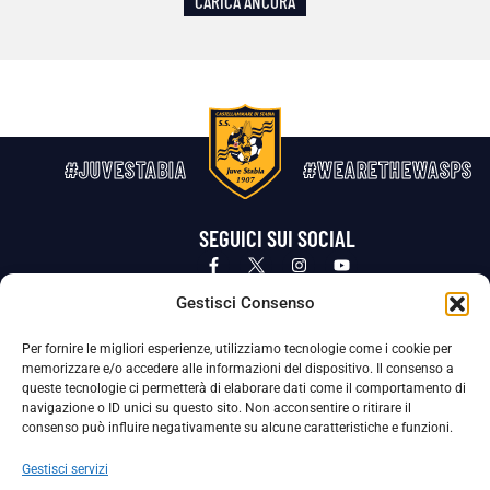
CARICA ANCORA
#JUVESTABIA
#WEARETHEWASPS
SEGUICI SUI SOCIAL
Privacy Policy
Cookie Policy
Termini e condizioni generali
Gestisci Consenso
Per fornire le migliori esperienze, utilizziamo tecnologie come i cookie per
La Società ha nominato il Responsabile della Protezione dei Dati Personali (DPO), figura specializzata che vigila sulle modalità
memorizzare e/o accedere alle informazioni del dispositivo. Il consenso a
adottate dalla nostra Società per tutelare i Suoi dati personali.
queste tecnologie ci permetterà di elaborare dati come il comportamento di
navigazione o ID unici su questo sito. Non acconsentire o ritirare il
Per contattare il DPO può scrivere a
consenso può influire negativamente su alcune caratteristiche e funzioni.
dpo@ssjuvestabia.it
Gestisci servizi
Può contattare sempre