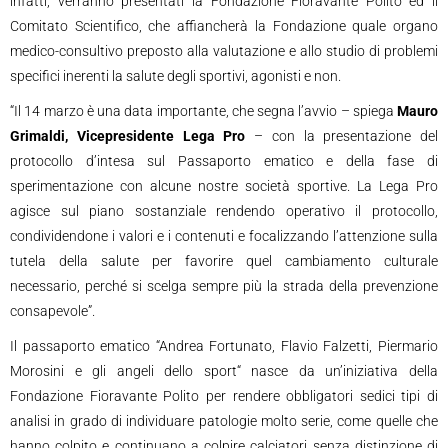
infatti, verranno presentati la Fondazione Fioravante Polito ed il
Comitato Scientifico, che affiancherà la Fondazione quale organo
medico-consultivo preposto alla valutazione e allo studio di problemi
specifici inerenti la salute degli sportivi, agonisti e non.
“Il 14 marzo è una data importante, che segna l’avvio – spiega
Mauro
Grimaldi, Vicepresidente Lega Pro
– con la presentazione del
protocollo d’intesa sul Passaporto ematico e della fase di
sperimentazione con alcune nostre società sportive. La Lega Pro
agisce sul piano sostanziale rendendo operativo il protocollo,
condividendone i valori e i contenuti e focalizzando l’attenzione sulla
tutela della salute per favorire quel cambiamento culturale
necessario, perché si scelga sempre più la strada della prevenzione
consapevole”.
Il passaporto ematico “Andrea Fortunato, Flavio Falzetti, Piermario
Morosini e gli angeli dello sport“ nasce da un’iniziativa della
Fondazione Fioravante Polito per rendere obbligatori sedici tipi di
analisi in grado di individuare patologie molto serie, come quelle che
hanno colpito e continuano a colpire calciatori senza distinzione di