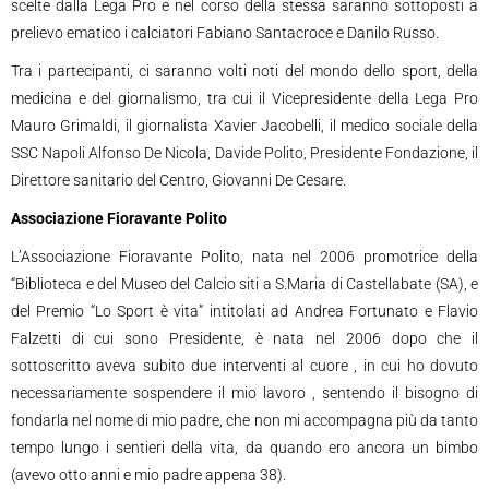
scelte dalla Lega Pro e nel corso della stessa saranno sottoposti a
prelievo ematico i calciatori Fabiano Santacroce e Danilo Russo.
Tra i partecipanti, ci saranno volti noti del mondo dello sport, della
medicina e del giornalismo, tra cui il Vicepresidente della Lega Pro
Mauro Grimaldi, il giornalista Xavier Jacobelli, il medico sociale della
SSC Napoli Alfonso De Nicola, Davide Polito, Presidente Fondazione, il
Direttore sanitario del Centro, Giovanni De Cesare.
Associazione Fioravante Polito
L’Associazione Fioravante Polito, nata nel 2006 promotrice della
“Biblioteca e del Museo del Calcio siti a S.Maria di Castellabate (SA), e
del Premio “Lo Sport è vita” intitolati ad Andrea Fortunato e Flavio
Falzetti di cui sono Presidente, è nata nel 2006 dopo che il
sottoscritto aveva subito due interventi al cuore , in cui ho dovuto
necessariamente sospendere il mio lavoro , sentendo il bisogno di
fondarla nel nome di mio padre, che non mi accompagna più da tanto
tempo lungo i sentieri della vita, da quando ero ancora un bimbo
(avevo otto anni e mio padre appena 38).