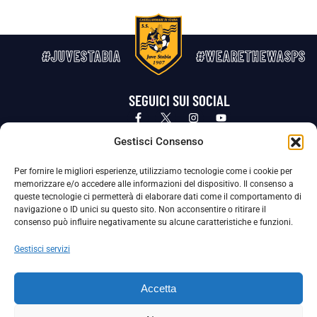
#JUVESTABIA
#WEARETHEWASPS
SEGUICI SUI SOCIAL
Privacy Policy
Cookie Policy
Termini e condizioni generali
Gestisci Consenso
Per fornire le migliori esperienze, utilizziamo tecnologie come i cookie per
La Società ha nominato il Responsabile della Protezione dei Dati Personali (DPO), figura specializzata che vigila sulle modalità
memorizzare e/o accedere alle informazioni del dispositivo. Il consenso a
adottate dalla nostra Società per tutelare i Suoi dati personali.
queste tecnologie ci permetterà di elaborare dati come il comportamento di
navigazione o ID unici su questo sito. Non acconsentire o ritirare il
Per contattare il DPO può scrivere a
consenso può influire negativamente su alcune caratteristiche e funzioni.
dpo@ssjuvestabia.it
Gestisci servizi
Può contattare sempre
dpo@ssjuvestabia.it
Accetta
anche per quanto riguarda la normativa vigente in materia di Whistleblowing.