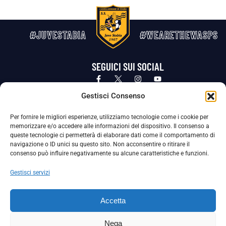
#JUVESTABIA
#WEARETHEWASPS
SEGUICI SUI SOCIAL
Privacy Policy
Cookie Policy
Termini e condizioni generali
Gestisci Consenso
Per fornire le migliori esperienze, utilizziamo tecnologie come i cookie per
La Società ha nominato il Responsabile della Protezione dei Dati Personali (DPO), figura specializzata che vigila sulle modalità
memorizzare e/o accedere alle informazioni del dispositivo. Il consenso a
adottate dalla nostra Società per tutelare i Suoi dati personali.
queste tecnologie ci permetterà di elaborare dati come il comportamento di
navigazione o ID unici su questo sito. Non acconsentire o ritirare il
Per contattare il DPO può scrivere a
consenso può influire negativamente su alcune caratteristiche e funzioni.
dpo@ssjuvestabia.it
Gestisci servizi
Può contattare sempre
dpo@ssjuvestabia.it
Accetta
anche per quanto riguarda la normativa vigente in materia di Whistleblowing.
Nega
La Società ha inoltre adottato un proprio Codice Etico, consultabile al seguente link: