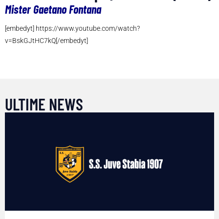
Mister Gaetano Fontana
[embedyt] https://www.youtube.com/watch?
v=BskGJtHC7kQ[/embedyt]
ULTIME NEWS