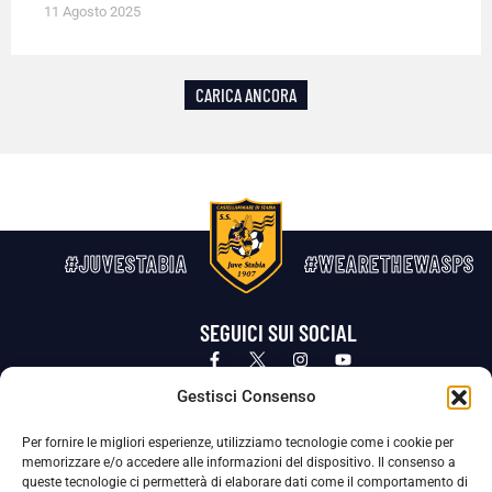
11 Agosto 2025
CARICA ANCORA
#JUVESTABIA
#WEARETHEWASPS
SEGUICI SUI SOCIAL
Privacy Policy
Cookie Policy
Termini e condizioni generali
Gestisci Consenso
Per fornire le migliori esperienze, utilizziamo tecnologie come i cookie per
La Società ha nominato il Responsabile della Protezione dei Dati Personali (DPO), figura specializzata che vigila sulle modalità
memorizzare e/o accedere alle informazioni del dispositivo. Il consenso a
adottate dalla nostra Società per tutelare i Suoi dati personali.
queste tecnologie ci permetterà di elaborare dati come il comportamento di