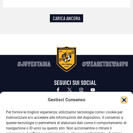
CARICA ANCORA
#JUVESTABIA
#WEARETHEWASPS
SEGUICI SUI SOCIAL
Privacy Policy
Cookie Policy
Termini e condizioni generali
Gestisci Consenso
Per fornire le migliori esperienze, utilizziamo tecnologie come i cookie per
La Società ha nominato il Responsabile della Protezione dei Dati Personali (DPO), figura specializzata che vigila sulle modalità
memorizzare e/o accedere alle informazioni del dispositivo. Il consenso a
adottate dalla nostra Società per tutelare i Suoi dati personali.
queste tecnologie ci permetterà di elaborare dati come il comportamento di
navigazione o ID unici su questo sito. Non acconsentire o ritirare il
Per contattare il DPO può scrivere a