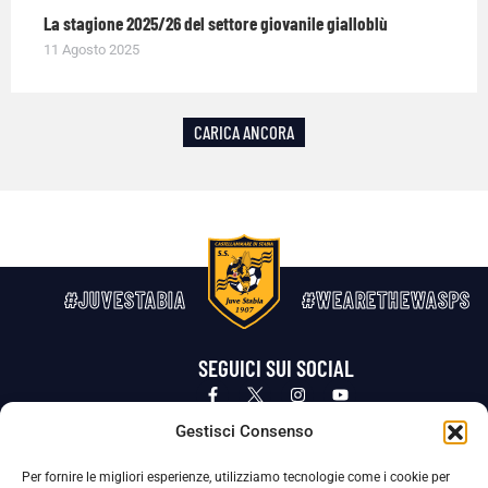
La stagione 2025/26 del settore giovanile gialloblù
11 Agosto 2025
CARICA ANCORA
#JUVESTABIA
#WEARETHEWASPS
SEGUICI SUI SOCIAL
Privacy Policy
Cookie Policy
Termini e condizioni generali
Gestisci Consenso
Per fornire le migliori esperienze, utilizziamo tecnologie come i cookie per
La Società ha nominato il Responsabile della Protezione dei Dati Personali (DPO), figura specializzata che vigila sulle modalità