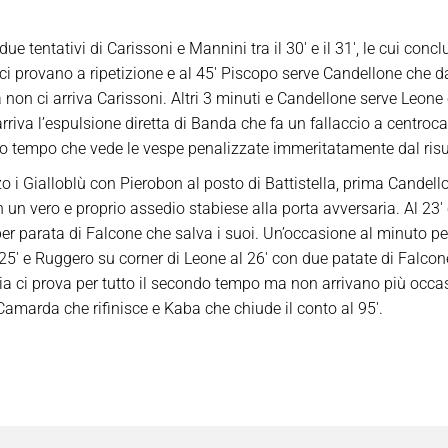
 tentativi di Carissoni e Mannini tra il 30′ e il 31′, le cui conclu
i provano a ripetizione e al 45′ Piscopo serve Candellone che dai 
 non ci arriva Carissoni. Altri 3 minuti e Candellone serve Leone 
arriva l’espulsione diretta di Banda che fa un fallaccio a centroc
imo tempo che vede le vespe penalizzate immeritatamente dal risu
o i Gialloblù con Pierobon al posto di Battistella, prima Candel
 in un vero e proprio assedio stabiese alla porta avversaria. Al 23
er parata di Falcone che salva i suoi. Un’occasione al minuto pe
5′ e Ruggero su corner di Leone al 26′ con due patate di Falcone 
bia ci prova per tutto il secondo tempo ma non arrivano più occas
 Camarda che rifinisce e Kaba che chiude il conto al 95′.