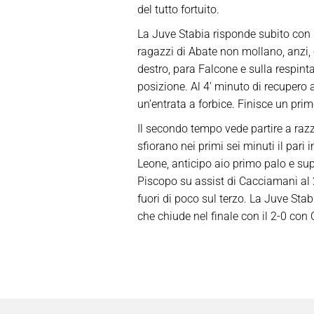
del tutto fortuito.
La Juve Stabia risponde subito con due
ragazzi di Abate non mollano, anzi, c
destro, para Falcone e sulla respinta
posizione. Al 4′ minuto di recupero 
un’entrata a forbice. Finisce un pr
Il secondo tempo vede partire a razz
sfiorano nei primi sei minuti il pari
Leone, anticipo aio primo palo e sup
Piscopo su assist di Cacciamani al 2
fuori di poco sul terzo. La Juve Sta
che chiude nel finale con il 2-0 con