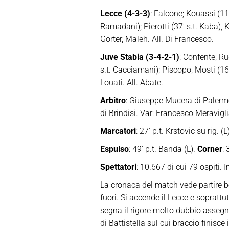
Lecce (4-3-3)
: Falcone; Kouassi (11′
Ramadani); Pierotti (37′ s.t. Kaba), K
Gorter, Maleh. All. Di Francesco.
Juve Stabia (3-4-2-1)
: Confente; Rug
s.t. Cacciamani); Piscopo, Mosti (16′ 
Louati. All. Abate.
Arbitro
: Giuseppe Mucera di Palermo
di Brindisi. Var: Francesco Meravigl
Marcatori
: 27′ p.t. Krstovic su rig. (L
Espulso
: 49′ p.t. Banda (L).
Corner
: 
Spettatori
: 10.667 di cui 79 ospiti.
La cronaca del match vede partire be
fuori. Si accende il Lecce e soprattut
segna il rigore molto dubbio asseg
di Battistella sul cui braccio finisc