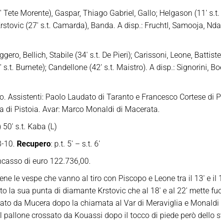
 Tete Morente), Gaspar, Thiago Gabriel, Gallo; Helgason (11′ s.t. Da
rstovic (27′ s.t. Camarda), Banda. A disp.: Fruchtl, Samooja, Ndaba
gero, Bellich, Stabile (34′ s.t. De Pieri); Carissoni, Leone, Battiste
s.t. Burnete); Candellone (42′ s.t. Maistro). A disp.: Signorini, Boe
. Assistenti: Paolo Laudato di Taranto e Francesco Cortese di Pa
ia di Pistoia. Avar: Marco Monaldi di Macerata.
) 50′ s.t. Kaba (L)
3-10.
Recupero
: p.t. 5′ – s.t. 6′
 Incasso di euro 122.736,00.
ne le vespe che vanno al tiro con Piscopo e Leone tra il 13′ e il
to la sua punta di diamante Krstovic che al 18′ e al 22′ mette fuori
nato da Mucera dopo la chiamata al Var di Meraviglia e Monaldi
e il pallone crossato da Kouassi dopo il tocco di piede però dello 