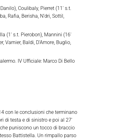
nilo), Coulibaly, Pierret (11′ s.t.
, Rafia, Berisha, N’dri, Sottil,
lla (1′ s.t. Pierobon), Mannini (16′
r, Varnier, Baldi, D’Amore, Buglio,
lermo. IV Ufficiale: Marco Di Bello
 14 con le conclusioni che terminano
 di testa e di sinistro e poi al 27′
 che puniscono un tocco di braccio
stesso Battistella. Un rimpallo parso