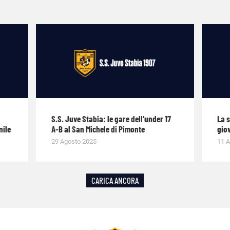
S.S. Juve Stabia: le gare dell’under 17
La 
nile
A-B al San Michele di Pimonte
giov
29 Agosto 2025
11 A
CARICA ANCORA