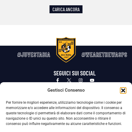
CARICA ANCORA
#JUVESTABIA
#WEARETHEWASPS
SEGUICI SUI SOCIAL
Privacy Policy
Cookie Policy
Termini e condizioni generali
Gestisci Consenso
Per fornire le migliori esperienze, utilizziamo tecnologie come i cookie per
La Società ha nominato il Responsabile della Protezione dei Dati Personali (DPO), figura specializzata che vigila sulle modalità
memorizzare e/o accedere alle informazioni del dispositivo. Il consenso a
adottate dalla nostra Società per tutelare i Suoi dati personali.
queste tecnologie ci permetterà di elaborare dati come il comportamento di
navigazione o ID unici su questo sito. Non acconsentire o ritirare il
Per contattare il DPO può scrivere a
consenso può influire negativamente su alcune caratteristiche e funzioni.
dpo@ssjuvestabia.it