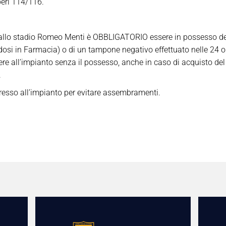
eri 114/116.
sso allo stadio Romeo Menti è OBBLIGATORIO essere in possesso de
osi in Farmacia) o di un tampone negativo effettuato nelle 24 or
 all’impianto senza il possesso, anche in caso di acquisto del 
.
ingresso all’impianto per evitare assembramenti.