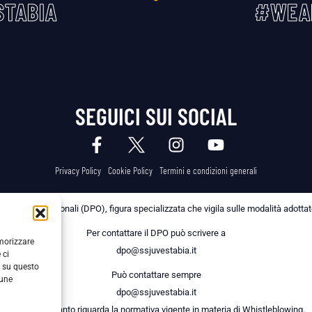
TABIA
#WEA
SEGUICI SUI SOCIAL
Privacy Policy
Cookie Policy
Termini e condizioni generali
 dei Dati Personali (DPO), figura specializzata che vigila sulle modalità adottate 
Per contattare il DPO può scrivere a
emorizzare
dpo@ssjuvestabia.it
 ci
i su questo
Può contattare sempre
cune
dpo@ssjuvestabia.it
anche per quanto riguarda la normativa vigente in materia di Whistleblowing.