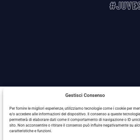
#JUVES
La Società ha nominato il Responsabile della Protezione
Gestisci Consenso
Per fornire le migliori esperienze, utilizziamo tecnologie come i cookie per m
e/o accedere alle informazioni del dispositivo. Il consenso a queste tecnologie
permetterà di elaborare dati come il comportamento di navigazione o ID unic
sito. Non acconsentire o ritirare il consenso può influire negativamente su al
caratteristiche e funzioni.