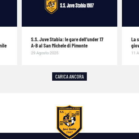
S.S. Juve Stabia: le gare dell’under 17
La 
nile
A-B al San Michele di Pimonte
giov
29 Agosto 2025
11 A
CARICA ANCORA