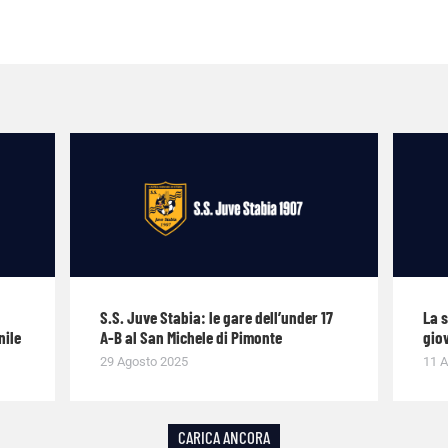
S.S. Juve Stabia: le gare dell’under 17
La 
nile
A-B al San Michele di Pimonte
giov
29 Agosto 2025
11 A
CARICA ANCORA