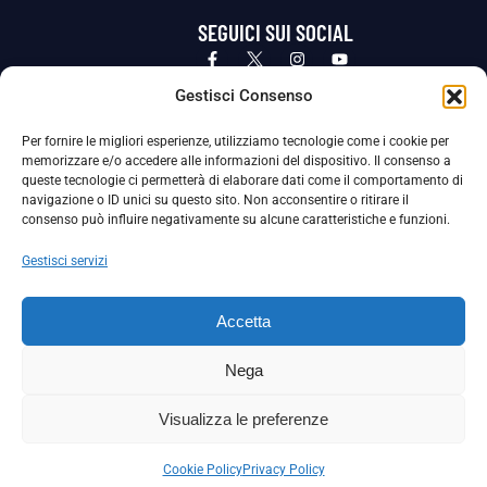
SEGUICI SUI SOCIAL
Privacy Policy
Cookie Policy
Termini e condizioni generali
Gestisci Consenso
Per fornire le migliori esperienze, utilizziamo tecnologie come i cookie per
La Società ha nominato il Responsabile della Protezione dei Dati Personali (DPO), figura specializzata che vigila sulle modalità
memorizzare e/o accedere alle informazioni del dispositivo. Il consenso a
adottate dalla nostra Società per tutelare i Suoi dati personali.
queste tecnologie ci permetterà di elaborare dati come il comportamento di
navigazione o ID unici su questo sito. Non acconsentire o ritirare il
Per contattare il DPO può scrivere a
consenso può influire negativamente su alcune caratteristiche e funzioni.
dpo@ssjuvestabia.it
Gestisci servizi
Può contattare sempre
dpo@ssjuvestabia.it
Accetta
anche per quanto riguarda la normativa vigente in materia di Whistleblowing.
Nega
La Società ha inoltre adottato un proprio Codice Etico, consultabile al seguente link:
Visualizza le preferenze
Scarica il Codice Etico
Cookie Policy
Privacy Policy
Copyright © 2024 – S.S. JUVE STABIA 1907 | P.IVA: 04246411211 | Tutti i diritti sono riservati | Made with
by
Rossi Web Media