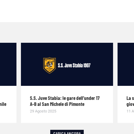
S.S. Juve Stabia: le gare dell’under 17
La 
nile
A-B al San Michele di Pimonte
giov
29 Agosto 2025
11 A
CARICA ANCORA