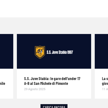
S.S. Juve Stabia: le gare dell’under 17
La 
nile
A-B al San Michele di Pimonte
giov
29 Agosto 2025
11 A
CARICA ANCORA