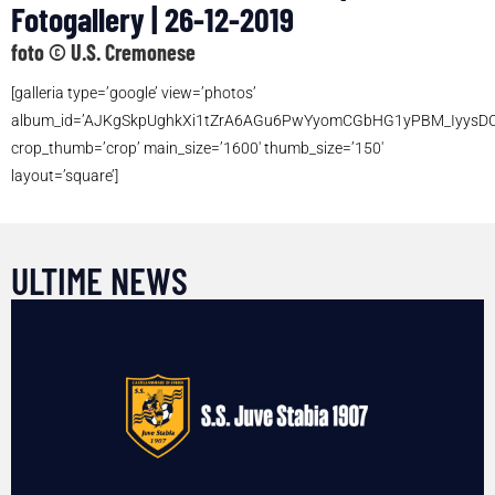
Fotogallery | 26-12-2019
foto © U.S. Cremonese
[galleria type=’google’ view=’photos’
album_id=’AJKgSkpUghkXi1tZrA6AGu6PwYyomCGbHG1yPBM_IyysD
crop_thumb=’crop’ main_size=’1600′ thumb_size=’150′
layout=’square’]
ULTIME NEWS