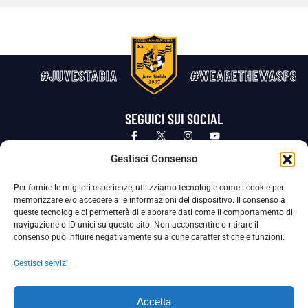
#JUVESTABIA
#WEARETHEWASPS
SEGUICI SUI SOCIAL
Privacy Policy
Cookie Policy
Termini e condizioni generali
Gestisci Consenso
Per fornire le migliori esperienze, utilizziamo tecnologie come i cookie per
La Società ha nominato il Responsabile della Protezione dei Dati Personali (DPO), figura specializzata che vigila sulle modalità
memorizzare e/o accedere alle informazioni del dispositivo. Il consenso a
adottate dalla nostra Società per tutelare i Suoi dati personali.
queste tecnologie ci permetterà di elaborare dati come il comportamento di
navigazione o ID unici su questo sito. Non acconsentire o ritirare il
Per contattare il DPO può scrivere a
consenso può influire negativamente su alcune caratteristiche e funzioni.
dpo@ssjuvestabia.it
Gestisci servizi
Può contattare sempre
dpo@ssjuvestabia.it
Accetta