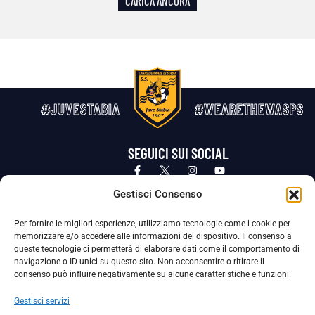
CARICA ANCORA
#JUVESTABIA
#WEARETHEWASPS
SEGUICI SUI SOCIAL
Privacy Policy
Cookie Policy
Termini e condizioni generali
Gestisci Consenso
Per fornire le migliori esperienze, utilizziamo tecnologie come i cookie per
La Società ha nominato il Responsabile della Protezione dei Dati Personali (DPO), figura specializzata che vigila sulle modalità
memorizzare e/o accedere alle informazioni del dispositivo. Il consenso a
adottate dalla nostra Società per tutelare i Suoi dati personali.
queste tecnologie ci permetterà di elaborare dati come il comportamento di
navigazione o ID unici su questo sito. Non acconsentire o ritirare il
Per contattare il DPO può scrivere a
consenso può influire negativamente su alcune caratteristiche e funzioni.
dpo@ssjuvestabia.it
Gestisci servizi
Può contattare sempre