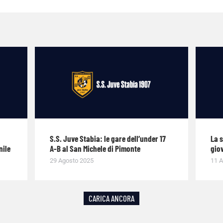
S.S. Juve Stabia: le gare dell’under 17
La 
nile
A-B al San Michele di Pimonte
giov
29 Agosto 2025
11 A
CARICA ANCORA