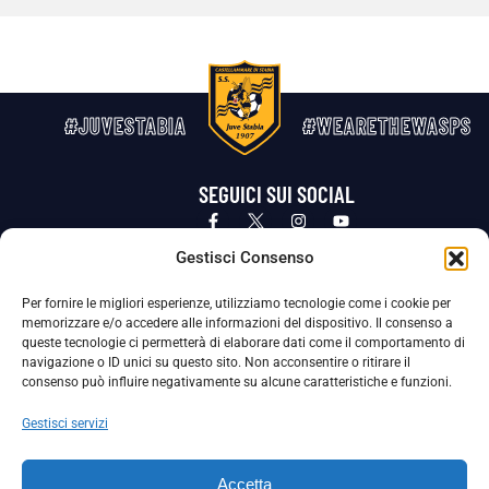
#JUVESTABIA
#WEARETHEWASPS
SEGUICI SUI SOCIAL
Privacy Policy
Cookie Policy
Termini e condizioni generali
Gestisci Consenso
Per fornire le migliori esperienze, utilizziamo tecnologie come i cookie per
La Società ha nominato il Responsabile della Protezione dei Dati Personali (DPO), figura specializzata che vigila sulle modalità
memorizzare e/o accedere alle informazioni del dispositivo. Il consenso a
adottate dalla nostra Società per tutelare i Suoi dati personali.
queste tecnologie ci permetterà di elaborare dati come il comportamento di
navigazione o ID unici su questo sito. Non acconsentire o ritirare il
Per contattare il DPO può scrivere a
consenso può influire negativamente su alcune caratteristiche e funzioni.
dpo@ssjuvestabia.it
Gestisci servizi
Può contattare sempre
dpo@ssjuvestabia.it
Accetta