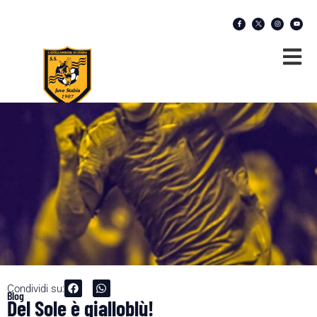
Condividi su:
Blog
Del Sole è gialloblù!