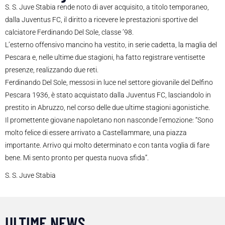
S. S. Juve Stabia rende noto di aver acquisito, a titolo temporaneo,
dalla Juventus FC, il diritto a ricevere le prestazioni sportive del
calciatore Ferdinando Del Sole, classe ’98.
L’esterno offensivo mancino ha vestito, in serie cadetta, la maglia del
Pescara e, nelle ultime due stagioni, ha fatto registrare ventisette
presenze, realizzando due reti.
Ferdinando Del Sole, messosi in luce nel settore giovanile del Delfino
Pescara 1936, è stato acquistato dalla Juventus FC, lasciandolo in
prestito in Abruzzo, nel corso delle due ultime stagioni agonistiche.
Il promettente giovane napoletano non nasconde l’emozione: “Sono
molto felice di essere arrivato a Castellammare, una piazza
importante. Arrivo qui molto determinato e con tanta voglia di fare
bene. Mi sento pronto per questa nuova sfida”.
S. S. Juve Stabia
ULTIME NEWS