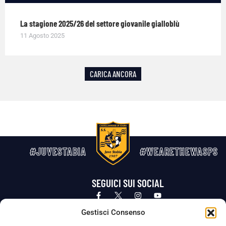
La stagione 2025/26 del settore giovanile gialloblù
11 Agosto 2025
CARICA ANCORA
#JUVESTABIA
#WEARETHEWASPS
SEGUICI SUI SOCIAL
Privacy Policy
Cookie Policy
Termini e condizioni generali
Gestisci Consenso