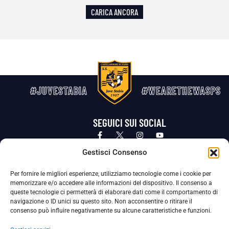
CARICA ANCORA
#JUVESTABIA
#WEARETHEWASPS
SEGUICI SUI SOCIAL
Privacy Policy
Cookie Policy
Termini e condizioni generali
Gestisci Consenso
Per fornire le migliori esperienze, utilizziamo tecnologie come i cookie per
La Società ha nominato il Responsabile della Protezione dei Dati Personali (DPO), figura specializzata che vigila sulle modalità
memorizzare e/o accedere alle informazioni del dispositivo. Il consenso a
adottate dalla nostra Società per tutelare i Suoi dati personali.
queste tecnologie ci permetterà di elaborare dati come il comportamento di
navigazione o ID unici su questo sito. Non acconsentire o ritirare il
Per contattare il DPO può scrivere a
consenso può influire negativamente su alcune caratteristiche e funzioni.
dpo@ssjuvestabia.it