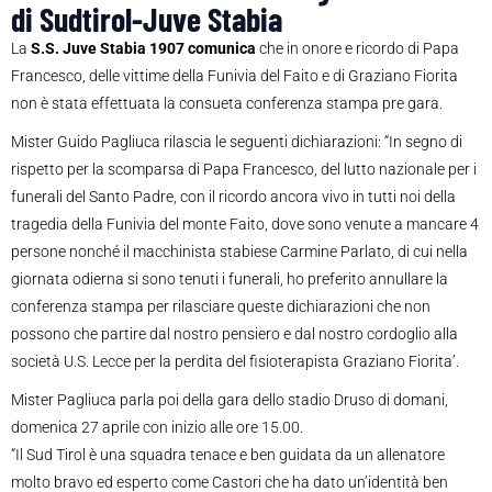
di Sudtirol-Juve Stabia
La
S.S. Juve Stabia 1907 comunica
che in onore e ricordo di Papa
Francesco, delle vittime della Funivia del Faito e di Graziano Fiorita
non è stata effettuata la consueta conferenza stampa pre gara.
Mister Guido Pagliuca rilascia le seguenti dichiarazioni: “In segno di
rispetto per la scomparsa di Papa Francesco, del lutto nazionale per i
funerali del Santo Padre, con il ricordo ancora vivo in tutti noi della
tragedia della Funivia del monte Faito, dove sono venute a mancare 4
persone nonché il macchinista stabiese Carmine Parlato, di cui nella
giornata odierna si sono tenuti i funerali, ho preferito annullare la
conferenza stampa per rilasciare queste dichiarazioni che non
possono che partire dal nostro pensiero e dal nostro cordoglio alla
società U.S. Lecce per la perdita del fisioterapista Graziano Fiorita’.
Mister Pagliuca parla poi della gara dello stadio Druso di domani,
domenica 27 aprile con inizio alle ore 15.00.
“Il Sud Tirol è una squadra tenace e ben guidata da un allenatore
molto bravo ed esperto come Castori che ha dato un’identità ben