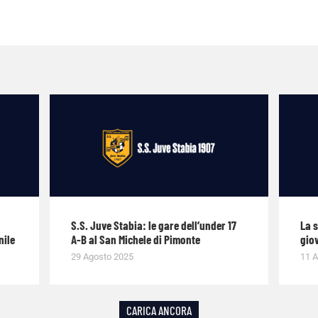
S.S. Juve Stabia: le gare dell’under 17
La 
nile
A-B al San Michele di Pimonte
giov
29 Agosto 2025
11 A
CARICA ANCORA