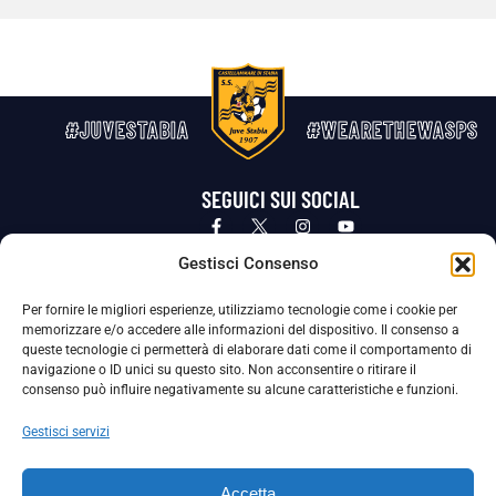
#JUVESTABIA
#WEARETHEWASPS
SEGUICI SUI SOCIAL
Privacy Policy
Cookie Policy
Termini e condizioni generali
Gestisci Consenso
Per fornire le migliori esperienze, utilizziamo tecnologie come i cookie per
La Società ha nominato il Responsabile della Protezione dei Dati Personali (DPO), figura specializzata che vigila sulle modalità
memorizzare e/o accedere alle informazioni del dispositivo. Il consenso a
adottate dalla nostra Società per tutelare i Suoi dati personali.
queste tecnologie ci permetterà di elaborare dati come il comportamento di
navigazione o ID unici su questo sito. Non acconsentire o ritirare il
Per contattare il DPO può scrivere a
consenso può influire negativamente su alcune caratteristiche e funzioni.
dpo@ssjuvestabia.it
Gestisci servizi
Può contattare sempre
dpo@ssjuvestabia.it
Accetta