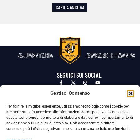
CARICA ANCORA
#JUVESTABIA
#WEARETHEWASPS
SEGUICI SUI SOCIAL
Privacy Policy
Cookie Policy
Termini e condizioni generali
Gestisci Consenso
Per fornire le migliori esperienze, utilizziamo tecnologie come i cookie per
La Società ha nominato il Responsabile della Protezione dei Dati Personali (DPO), figura specializzata che vigila sulle modalità
memorizzare e/o accedere alle informazioni del dispositivo. Il consenso a
adottate dalla nostra Società per tutelare i Suoi dati personali.
queste tecnologie ci permetterà di elaborare dati come il comportamento di
navigazione o ID unici su questo sito. Non acconsentire o ritirare il
Per contattare il DPO può scrivere a
consenso può influire negativamente su alcune caratteristiche e funzioni.
dpo@ssjuvestabia.it