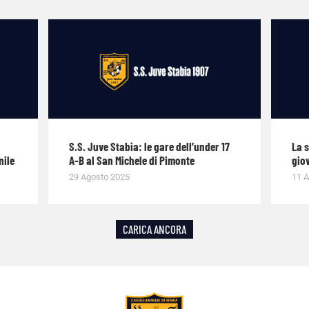
S.S. Juve Stabia: le gare dell’under 17
La 
nile
A-B al San Michele di Pimonte
giov
29 Agosto 2025
11 A
CARICA ANCORA