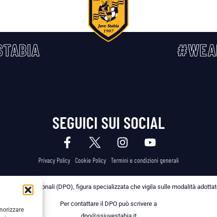
TABIA
#WEA
SEGUICI SUI SOCIAL
Privacy Policy
Cookie Policy
Termini e condizioni generali
 dei Dati Personali (DPO), figura specializzata che vigila sulle modalità adottate 
Per contattare il DPO può scrivere a
emorizzare
dpo@ssjuvestabia.it