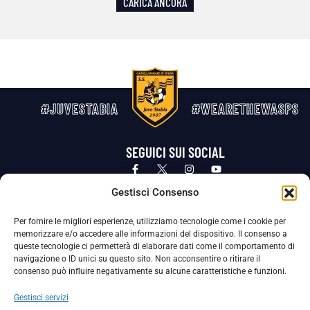
CARICA ANCORA
#JUVESTABIA
#WEARETHEWASPS
SEGUICI SUI SOCIAL
Privacy Policy
Cookie Policy
Termini e condizioni generali
Gestisci Consenso
Per fornire le migliori esperienze, utilizziamo tecnologie come i cookie per
La Società ha nominato il Responsabile della Protezione dei Dati Personali (DPO), figura specializzata che vigila sulle modalità
memorizzare e/o accedere alle informazioni del dispositivo. Il consenso a
adottate dalla nostra Società per tutelare i Suoi dati personali.
queste tecnologie ci permetterà di elaborare dati come il comportamento di
navigazione o ID unici su questo sito. Non acconsentire o ritirare il
Per contattare il DPO può scrivere a
consenso può influire negativamente su alcune caratteristiche e funzioni.
dpo@ssjuvestabia.it
Gestisci servizi
Può contattare sempre