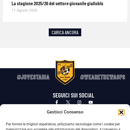
La stagione 2025/26 del settore giovanile gialloblù
11 Agosto 2025
CARICA ANCORA
#JUVESTABIA
#WEARETHEWASPS
SEGUICI SUI SOCIAL
Privacy Policy
Cookie Policy
Termini e condizioni generali
Gestisci Consenso
Per fornire le migliori esperienze, utilizziamo tecnologie come i cookie per
La Società ha nominato il Responsabile della Protezione dei Dati Personali (DPO), figura specializzata che vigila sulle modalità
memorizzare e/o accedere alle informazioni del dispositivo. Il consenso a