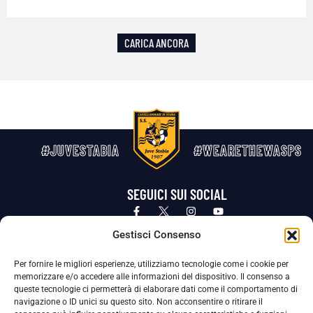
CARICA ANCORA
#JUVESTABIA
#WEARETHEWASPS
SEGUICI SUI SOCIAL
Privacy Policy
Cookie Policy
Termini e condizioni generali
Gestisci Consenso
Per fornire le migliori esperienze, utilizziamo tecnologie come i cookie per
La Società ha nominato il Responsabile della Protezione dei Dati Personali (DPO), figura specializzata che vigila sulle modalità
memorizzare e/o accedere alle informazioni del dispositivo. Il consenso a
adottate dalla nostra Società per tutelare i Suoi dati personali.
queste tecnologie ci permetterà di elaborare dati come il comportamento di
navigazione o ID unici su questo sito. Non acconsentire o ritirare il
Per contattare il DPO può scrivere a