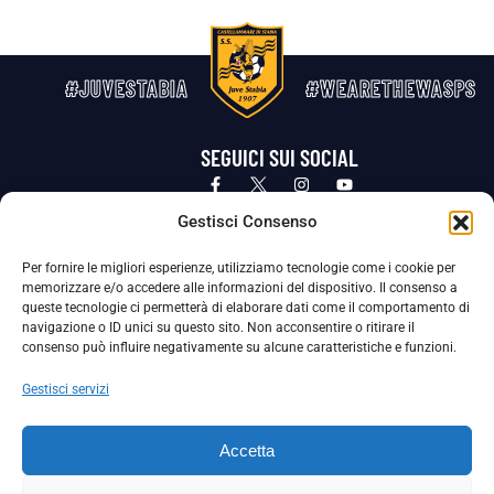
#JUVESTABIA
#WEARETHEWASPS
SEGUICI SUI SOCIAL
Privacy Policy
Cookie Policy
Termini e condizioni generali
Gestisci Consenso
Per fornire le migliori esperienze, utilizziamo tecnologie come i cookie per
La Società ha nominato il Responsabile della Protezione dei Dati Personali (DPO), figura specializzata che vigila sulle modalità
memorizzare e/o accedere alle informazioni del dispositivo. Il consenso a
adottate dalla nostra Società per tutelare i Suoi dati personali.
queste tecnologie ci permetterà di elaborare dati come il comportamento di
navigazione o ID unici su questo sito. Non acconsentire o ritirare il
Per contattare il DPO può scrivere a
consenso può influire negativamente su alcune caratteristiche e funzioni.
dpo@ssjuvestabia.it
Gestisci servizi
Può contattare sempre
dpo@ssjuvestabia.it
Accetta
anche per quanto riguarda la normativa vigente in materia di Whistleblowing.