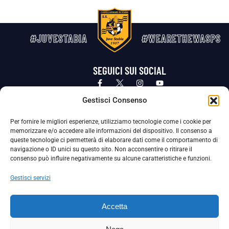
#JUVESTABIA
#WEARETHEWASPS
SEGUICI SUI SOCIAL
Privacy Policy
Cookie Policy
Termini e condizioni generali
Gestisci Consenso
Per fornire le migliori esperienze, utilizziamo tecnologie come i cookie per
La Società ha nominato il Responsabile della Protezione dei Dati Personali (DPO), figura specializzata che vigila sulle modalità
memorizzare e/o accedere alle informazioni del dispositivo. Il consenso a
adottate dalla nostra Società per tutelare i Suoi dati personali.
queste tecnologie ci permetterà di elaborare dati come il comportamento di
navigazione o ID unici su questo sito. Non acconsentire o ritirare il
Per contattare il DPO può scrivere a
consenso può influire negativamente su alcune caratteristiche e funzioni.
dpo@ssjuvestabia.it
Gestisci servizi
Può contattare sempre
dpo@ssjuvestabia.it
Accetta
anche per quanto riguarda la normativa vigente in materia di Whistleblowing.