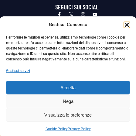
SEGUICI SUI SOCIAL
Privacy Policy
Cookie Policy
Termini e condizioni generali
Gestisci Consenso
Per fornire le migliori esperienze, utilizziamo tecnologie come i cookie per
La Società ha nominato il Responsabile della Protezione dei Dati Personali (DPO), figura specializzata che vigila sulle modalità
memorizzare e/o accedere alle informazioni del dispositivo. Il consenso a
adottate dalla nostra Società per tutelare i Suoi dati personali.
queste tecnologie ci permetterà di elaborare dati come il comportamento di
navigazione o ID unici su questo sito. Non acconsentire o ritirare il
Per contattare il DPO può scrivere a
consenso può influire negativamente su alcune caratteristiche e funzioni.
dpo@ssjuvestabia.it
Gestisci servizi
Può contattare sempre
dpo@ssjuvestabia.it
Accetta
anche per quanto riguarda la normativa vigente in materia di Whistleblowing.
Nega
La Società ha inoltre adottato un proprio Codice Etico, consultabile al seguente link:
Visualizza le preferenze
Scarica il Codice Etico
Cookie Policy
Privacy Policy
Copyright © 2024 – S.S. JUVE STABIA 1907 | P.IVA: 04246411211 | Tutti i diritti sono riservati | Made with
by
Rossi Web Media