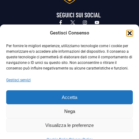
SEGUICI SUI SOCIAL
Privacy Policy
Cookie Policy
Termini e condizioni generali
Gestisci Consenso
Per fornire le migliori esperienze, utilizziamo tecnologie come i cookie per
La Società ha nominato il Responsabile della Protezione dei Dati Personali (DPO), figura specializzata che vigila sulle modalità
memorizzare e/o accedere alle informazioni del dispositivo. Il consenso a
adottate dalla nostra Società per tutelare i Suoi dati personali.
queste tecnologie ci permetterà di elaborare dati come il comportamento di
navigazione o ID unici su questo sito. Non acconsentire o ritirare il
Per contattare il DPO può scrivere a
consenso può influire negativamente su alcune caratteristiche e funzioni.
dpo@ssjuvestabia.it
Gestisci servizi
Può contattare sempre
dpo@ssjuvestabia.it
Accetta
anche per quanto riguarda la normativa vigente in materia di Whistleblowing.
Nega
La Società ha inoltre adottato un proprio Codice Etico, consultabile al seguente link:
Visualizza le preferenze
Scarica il Codice Etico