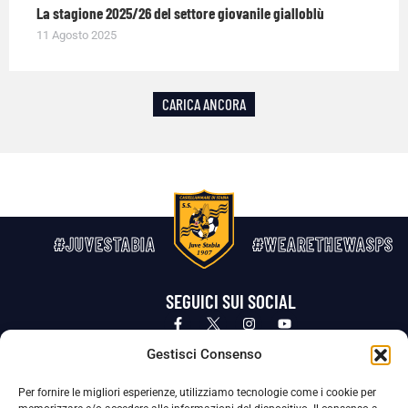
La stagione 2025/26 del settore giovanile gialloblù
11 Agosto 2025
CARICA ANCORA
#JUVESTABIA
#WEARETHEWASPS
SEGUICI SUI SOCIAL
Privacy Policy
Cookie Policy
Termini e condizioni generali
Gestisci Consenso
Per fornire le migliori esperienze, utilizziamo tecnologie come i cookie per
La Società ha nominato il Responsabile della Protezione dei Dati Personali (DPO), figura specializzata che vigila sulle modalità