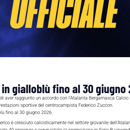
in gialloblù fino al 30 giugno
i aver raggiunto un accordo con l’Atalanta Bergamasca Calcio per
prestazioni sportive del centrocampista Federico Zuccon.
oblù fino al 30 giugno 2026.
erico è cresciuto calcisticamente nel settore giovanile dell’Atal
zato 40 presenze e conquistato la promozione in Serie B vincendo 