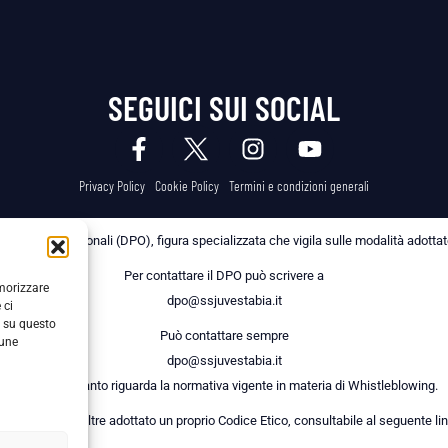
SEGUICI SUI SOCIAL
Privacy Policy
Cookie Policy
Termini e condizioni generali
 dei Dati Personali (DPO), figura specializzata che vigila sulle modalità adottate 
Per contattare il DPO può scrivere a
emorizzare
dpo@ssjuvestabia.it
 ci
i su questo
Può contattare sempre
cune
dpo@ssjuvestabia.it
anche per quanto riguarda la normativa vigente in materia di Whistleblowing.
a Società ha inoltre adottato un proprio Codice Etico, consultabile al seguente lin