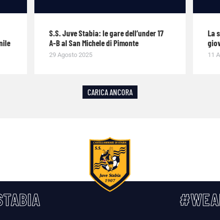
S.S. Juve Stabia: le gare dell’under 17
La 
nile
A-B al San Michele di Pimonte
giov
29 Agosto 2025
11 A
CARICA ANCORA
TABIA
#WEA